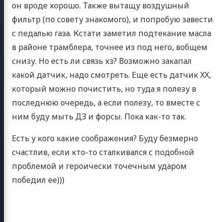
он вроде хорошо. Также вытащу воздушный
фильтр (по совету знакомого), и попробую завести
с педалью газа. Кстати заметил подтекание масла
 ORTHIA
в районе трамблера, точнее из под него, вобщем
снизу. Но есть ли связь хз? Возможно закапал
какой датчик, надо смотреть. Еще есть датчик ХХ,
который можно почистить, но туда я полезу в
 раздел
последнюю очередь, а если полезу, то вместе с
роекте
ним буду мыть ДЗ и форсы. Пока как-то так.
 знаний
Есть у кого какие соображения? Буду безмерно
шествия
счастлив, если кто-то сталкивался с подобной
езное
проблемой и героически точечным ударом
ортовик
победил ее)))
то блог
drive2
YouTube